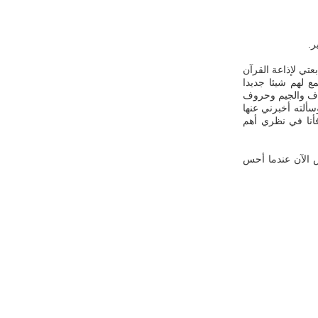
ر.
عتي لإذاعة القرآن
ع لهم شيئا جديدا
اف والجيم وحروف
ألته أخبرني عنها
أنا في نظري أهم
س الآن عندما أحس