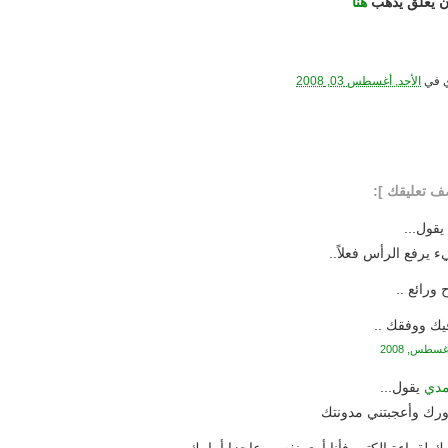
أن يعلق يذهب
هنا
في
الأحد, أغسطس 03, 2008
قول...
 يرفع الرأس فعلاً..
رائع ..
فيك ووفقك ..
مدي
يقول...
رك وأعجبتني مدونتك