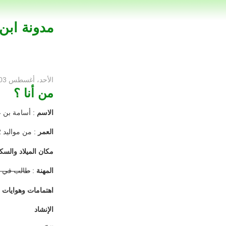
مدونة ابن
الأحد، أغسطس 03، 2008
من أنا ؟
الاسم
: أسامة بن ع
العمر
: من مواليد 2\9\1413هـ , ولكم الحِسْبَة .
مكان الميلاد والسك
المهنة
:
طالب في ال
اهتمامات وهوايات
الإنشاد