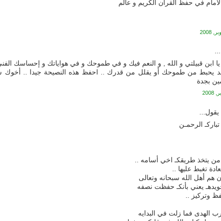
الامام في حفظ القران الكريم و عالم
..
يا ابن قبيلتي و الله , و النعم فيك و في طموحك و في هواياتك و إحساسك الفني
حد يحبط من طموحك أو يقلل من قدرك .. احفظ هذه النصيحة جيدا .. أخوك 
مين بجدة
قول...
تباركـ الرحمـن
من يتخذ طريقكـ اخي أسامه ..
دة تغبط عليها ..
ن هم أهل الله سبحانه وتعالى
جويدهـ يعني بأنكـ حفظت نصفه
ظ وتركيز ..
 الهدى فما زلت في البدايه