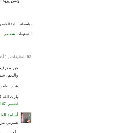
ولمن يريد 
بواسطة
أسامة الغامدي
التصنيفات:
شخصي
92 التعليقات , [ أضف تعليقك ]:
غير معرف ي
والنعم، شيء
شاب طموح و
بارك الله 
الخميس, 07 أغسطس, 2008
أسامة الغا
يسرني مرو