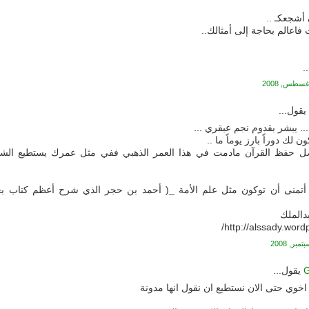
 أشجعكـ ..
فاعالم بحاجة إلى أمثالك..
.
قول...
.. يبشر بقدوم نجم عبقري ...
ن لك دوراً بارز يوماً ما ..
ل حفظ القرآن مادمت في هذا العمر الذهبي ففي مثل عمرك يستطيع الشا
 أتمنى أن توكون مثل علم الأمة _( أحمد بن حجر الذي شرح أعظم كتاب بع
دالملك
http://alssady.word
G
يقول...
 اخوي حتى الان نستطيع ان نقول انها مدونة