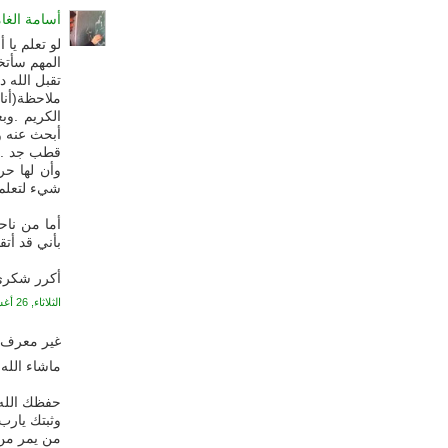
أسامة الغا
لو تعلم يا
المهم سأتخ
تقبل الله د
ملاحظة(أنا 
الكريم .وب
أبحث عنه و
قطب جد . ا
وأن لها حر
شيء لتعلم 
أما من ناح
بأني قد أتق
أكرر شكري 
الثلاثاء, 26 أغسطس, 2008
غير معرف ي
ماشاء الله ت
حفظك الله 
وثبتك يارب 
من يمر من 