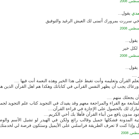
مدي
يقول...
 أخي سررت بمرورك أتمنى لك العيش الرغيد والتوفيق
قول...
 لكل خير
قول...
....
م القرآن وتعليمه وأنت تغبط على هذا الخير وهذه النعمة أنت فيها ....
ورعاك يجب أن يظهر النفس القرآني في كتاباتك وهكذا هم اهل القرآن الذين هم
ن يجعلك منهم ....
متابعة مع القراء والمراجعة معهم وقد يفيدك في التجويد كتاب علم التجويد لجم
نبارك لك بالحصول على الإجازة في قراءة القرآن....
 مدون يافع من أبناء القرآن فأهلا بك أخي الكريم....
ية المدونة فشكلها جميل وقالب رائع ولكن في الهيدر لو تشيل الأسم والو
 وإذا كنت لا تعرف الطريقة فراسلني على الأيميل وستكون فرصة لي لخدمتك .