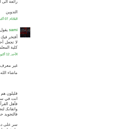
رائعة الى 
التدوين
الثلاثاء, 07 أكتوبر, 2008
sami
يقول.
أفتخر فيك 
لا تجعل أ
كلية المعل
الأحد, 12 أكتوبر, 2008
غير معرف ي
ماشاء الله 
قليلون هم 
انت في سعا
فأهل القرآ
واتقانكـ لت
فالتجويد حف
سر على درب