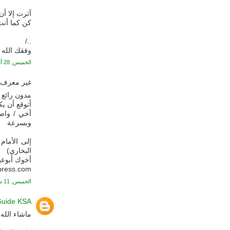
آثرت إلا أن
كن كما أنت 
../
وفقك الله .
الخميس, 28 أغسطس, 2008
غير معرف ي
مدون رائع .
أتوقع أن يكو
أخي / واص
وبسرعة
إلى الأمام
البخاري)
أخوك أبوعب
press.com/
الخميس, 11 سبتمبر, 2008
uide KSA
ماشاء الله