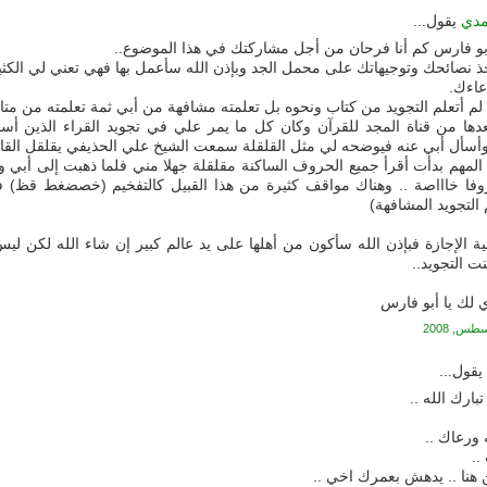
مدي
يقول...
 أبو فارس كم أنا فرحان من أجل مشاركتك في هذا الموضوع..
ذ نصائحك وتوجيهاتك على محمل الجد وبإذن الله سأعمل بها فهي تعني لي الكثي
عاءك.
لم أتعلم التجويد من كتاب ونحوه بل تعلمته مشافهة من أبي ثمة تعلمته من متاب
عدها من قناة المجد للقرآن وكان كل ما يمر علي في تجويد القراء الذين أسم
أسأل أبي عنه فيوضحه لي مثل القلقلة سمعت الشيخ علي الحذيفي يقلقل الق
لمهم بدأت أقرأ جميع الحروف الساكنة مقلقلة جهلا مني فلما ذهبت إلى أبي وس
وفا خاااصة .. وهناك مواقف كثيرة من هذا القبيل كالتفخيم (خصضغط قظ) ف
التجويد المشافهة)
ية الإجازة فبإذن الله سأكون من أهلها على يد عالم كبير إن شاء الله لكن لي
نت التجويد..
لك يا أبو فارس
قول...
بارك الله ..
ورعاك ..
..
هنا .. يدهش بعمرك اخي ..