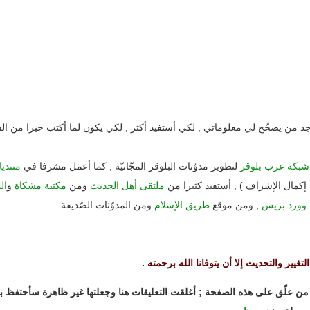
د من يصحّح لي معلوماتي , لكي أستفيد أكثر , لكي يكون لما أكتب حيزا من الف
شبكة عرب بلوقر
لتطوير مدوّنات البلوقر المجّانيّة ,
كما أعمل مشرفا في
منتدي
إكمال الإشراف ) , أستفيد كثيرا من
ملتقى أهل الحديث
ومن
مكتبة مشكاة
و
ال
 وورد بريس
, ومن موقع
طريق الإسلام
ومن المدوّنات الصّديقة
تغيير والتحديث إلا أن يتوفانا الله برحمته .
ن علّق على هذه الصفحة ; أغلقت التعليقات هنا وجعلتها غير ظاهرة سأحتفظ بجم