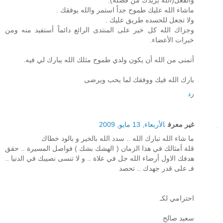
والفعل(الله يزيدك من فضلة).
ماشاء الله عليك طموح جداً استمر والله يوفقك .
ولا تجعل للحسده طريق عليك .
وجزاك الله كل خير على المنتدى الرائع دائماً أستفيد منه ومن
خبرات الأعضاء.
أتمنى من الله أن يكون ولدي طموح مثلك الله يبارك لي فيه.
بارك الله فيك ووفقك لما يحب ويرضى
رد
غير معرف
الأربعاء, 13 مايو, 2009
ما شاء الله تبارك الله .. سدد الله بالخير و بالود خطاك
قلة أمثالك في هذا الزمان ( الهشك بشك ) فواصل المسيرة .. حقق
هدفك الاول أرضاء الله جل في علاة .. و لا تنسى نصيبك في الدنيا ..
فـ على قدر جهدك .. تحصد
احترامي لكـ
سعيد صالح