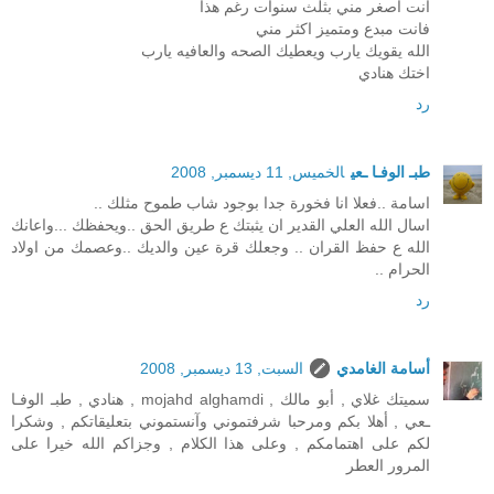
انت اصغر مني بثلث سنوات رغم هذا
فانت مبدع ومتميز اكثر مني
الله يقويك يارب ويعطيك الصحه والعافيه يارب
اختك هنادي
رد
طبـ الوفـا ـعي
الخميس, 11 ديسمبر, 2008
اسامة ..فعلا انا فخورة جدا بوجود شاب طموح مثلك ..
اسال الله العلي القدير ان يثبتك ع طريق الحق ..ويحفظك ...واعانك
الله ع حفظ القران .. وجعلك قرة عين والديك ..وعصمك من اولاد
الحرام ..
رد
أسامة الغامدي
السبت, 13 ديسمبر, 2008
سميتك غلاي , أبو مالك , mojahd alghamdi , هنادي , طبـ الوفـا
ـعي , أهلا بكم ومرحبا شرفتموني وآنستموني بتعليقاتكم , وشكرا
لكم على اهتمامكم , وعلى هذا الكلام , وجزاكم الله خيرا على
المرور العطر