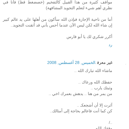
مواقف كثيرة من هذا القبيل كالتفخيم (خصضغط قظ) فأنا في
نظري أهم شيء لتعلم التجويد المشافهة)
أما من ناحية الإجازة فبإذن الله سأكون من أهلها على يد عالم كبير
إن شاء الله لكن ليس الآن عندما أحس بأني قد أتقنت التجويد..
أكرر شكري لك يا أبو فارس
رد
غير معرف
الخميس, 28 أغسطس, 2008
ماشاء الله تبارك الله ..
حفظك الله ورعاك ..
وثبتك يارب ..
من يمر من هنا .. يدهش بعمرك اخي ..
آثرت إلا أن أشجعكـ ..
كن كما أنت فاعالم بحاجة إلى أمثالك..
../
وفقك الله ..