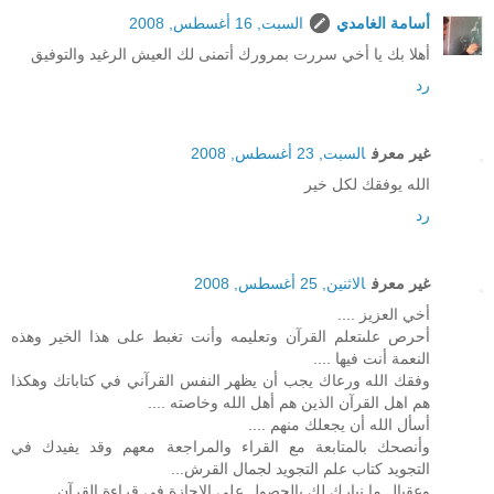
أسامة الغامدي
السبت, 16 أغسطس, 2008
أهلا بك يا أخي سررت بمرورك أتمنى لك العيش الرغيد والتوفيق
رد
غير معرف
السبت, 23 أغسطس, 2008
الله يوفقك لكل خير
رد
غير معرف
الاثنين, 25 أغسطس, 2008
أخي العزيز ....
أحرص علىتعلم القرآن وتعليمه وأنت تغبط على هذا الخير وهذه
النعمة أنت فيها ....
وفقك الله ورعاك يجب أن يظهر النفس القرآني في كتاباتك وهكذا
هم اهل القرآن الذين هم أهل الله وخاصته ....
أسأل الله أن يجعلك منهم ....
وأنصحك بالمتابعة مع القراء والمراجعة معهم وقد يفيدك في
التجويد كتاب علم التجويد لجمال القرش...
وعقبال ما نبارك لك بالحصول على الإجازة في قراءة القرآن....