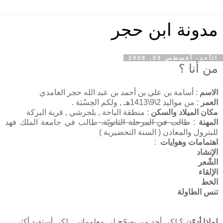
مدونة ابن حجر
الأحد، أغسطس 03، 2008
من أنا ؟
الاسم
: أسامة بن علي بن أحمد بن عبد الله حجر الغامدي
العمر
: من مواليد 2\9\1413هـ , ولكم الحِسْبَة .
مكان الميلاد والسكن
: منطقة الباحة , بلجرشي , قرية البركة
المهنة
:
طالب في المرحلة الثانويّة.
طالب في جامعة الملك فهد
للبترول والمعادن ( السنة التحضيرية )
اهتمامات وهوايات
:
الإنشاد
الشّعر
الإلقاء
الخط
تنس الطاولة
لماذا أدوّن
؟ لكي أجد من يصحّح لي معلوماتي , لكي أستفيد أكثر ,