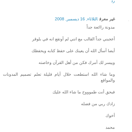
رد
غير معرف
الثلاثاء, 16 ديسمبر, 2008
مدونة راائعة جداً
أعجبني جداً القالب مع انني لم أوتقع انه في بلوقر
أيضا أسأل الله أن يعينك على حفظ كتابه ويحفظك
وييسر لك أمرك فكن من أهل القرآن وخاصته
وما شاء الله استطعت خلال أيام قليلة تعلم تصميم المدونات
والمواقع
فبحق أنت طموووح ما شاء الله عليك
زادك ربي من فضله
أخوك
محمد