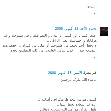
التدوين
رد
sami
الأحد, 12 أكتوبر, 2008
أفتخر فيك يا ابن قبيلتي و الله , و النعم فيك و في طموحك و في
هواياتك و إحساسك الفني الراقي ..
لا تجعل أحد يحبط من طموحك أو يقلل من قدرك .. احفظ هذه
النصيحة جيدا .. أخوك سامي الغامدي من كلية المعلمين بجدة
رد
غير معرف
الاثنين, 13 أكتوبر, 2008
ماشاء الله تباركـ الرحمـن
قليلون هم من يتخذ طريقكـ اخي أسامه ..
انت في سعادة تغبط عليها ..
فأهل القرآن هم أهل الله سبحانه وتعالى