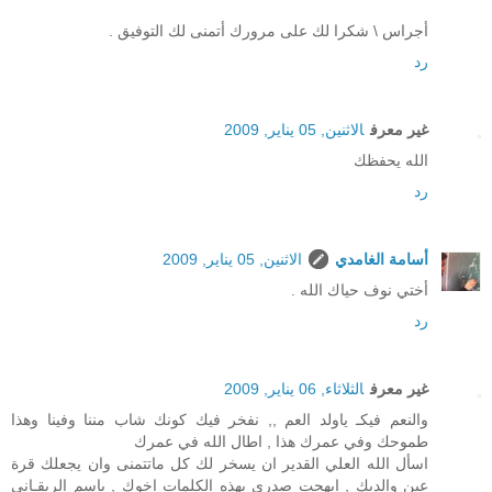
أجراس \ شكرا لك على مرورك أتمنى لك التوفيق .
رد
غير معرف
الاثنين, 05 يناير, 2009
الله يحفظك
رد
أسامة الغامدي
الاثنين, 05 يناير, 2009
أختي نوف حياك الله .
رد
غير معرف
الثلاثاء, 06 يناير, 2009
والنعم فيكـ ياولد العم ,, نفخر فيك كونك شاب مننا وفينا وهذا
طموحك وفي عمرك هذا , اطال الله في عمرك
اسأل الله العلي القدير ان يسخر لك كل ماتتمنى وان يجعلك قرة
عين والديك , ابهجت صدري بهذه الكلمات اخوك , باسم الربقـاني