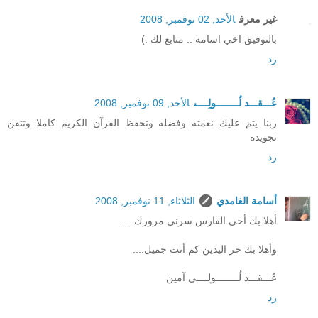
غير معرف
الأحد, 02 نوفمبر, 2008
بالتوفيق اخي اسامة .. متابع لك :)
رد
عُـــقـــد لُــــــــولِــــى
الأحد, 09 نوفمبر, 2008
ربنا يتم عليك نعمته وفضله وتحفظ القرآن الكريم كاملا وتتقن
تجويده
رد
أسامة الغامدي
الثلاثاء, 11 نوفمبر, 2008
أهلا بك أخي الفارس سرني مرورك ....
وأهلا بك حر اليدين كم أنت جميل....
عُـــقـــد لُــــــــولِــــى آمين
رد