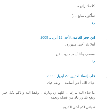
كلامك رائع ،،
سأكون متابع .. :)
رد
ابن حجر الغامدي
الأحد, 12 أبريل, 2009
أهلا بك أختي متهورة :
مصعب وأنا أسعد جزيت خيرا
رد
قلب إنسان
الاثنين, 27 أبريل, 2009
حياك الله أخي أسامة ... ونعم فيك .....
ما شاء الله تبارك ... اللهم زد وبارك .. وفقنا الله وإياكم لكل خير
ونفع بك وزادك من فضله ونعمه
تحياتي لكم أخي الكريم