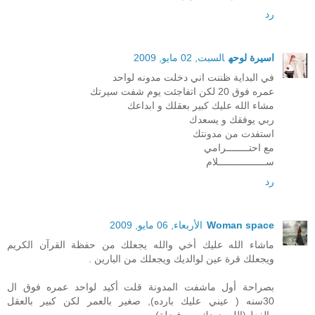
رد
اسيرة لوحه
السبت, 02 مايو, 2009
في البداية ظننت اني دخلت مدونه لواحد
عمره فوق 20 لكن اتفاجئت يوم شفت سيرتك
مشاء الله عليك كبير بعقلك و ابداعك
ربي يوفقك و يسعدك
استفدت من مدونتك
مع احتــــــــرامي
ســـــــــــــــــلام
رد
Woman space
الأربعاء, 06 مايو, 2009
ماشاء الله عليك أخي والله يجعلك من حفظة القرآن الكريم
ويجعلك قرة عين لوالديك ويجعلك من البارين .
بصراحة أول ماشفت المدونة قلت أكيد لواحد عمره فوق ال
30سنه ( عيني عليك بارده), صغير بالعمر لكن كبير بالعقل