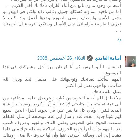
أسعدني وجود مدون يافع من أبناء القرآن فأهلا بك أخي الكريم....
أما من ناحية المدونة فشكلها جميل وقالب رائع ولكن في الهيدر لو
تشيل الأسم والوصف وتبقى الصورة وحدها أجمل وإذا كنت لا
تعرف الطريقة فراسلني على الأيميل وستكون فرصة لي لخدمتك
....
رد
أسامة الغامدي
الثلاثاء, 26 أغسطس, 2008
لو تعلم يا أبو فارس كم أنا فرحان من أجل مشاركتك في هذا
الموضوع..
المهم سأتخذ نصائحك وتوجيهاتك على محمل الجد وبإذن الله
سأعمل بها فهي تعني لي الكثير.
تقبل الله دعاءك.
ملاحظة(أنا لم أتعلم التجويد من كتاب ونحوه بل تعلمته مشافهة من
أبي ثمة تعلمته من متابعتي لإذاعة القرآن الكريم .وبعدها من قناة
المجد للقرآن وكان كل ما يمر علي في تجويد القراء الذين أسمع
لهم شيئا جديدا أبحث عنه وأسأل أبي عنه فيوضحه لي مثل القلقلة
سمعت الشيخ علي الحذيفي يقلقل القاف والجيم وحروف قطب
جد . المهم بدأت أقرأ جميع الحروف الساكنة مقلقلة جهلا مني فلما
ذهبت إلى أبي وسألته أخبرني عنها وأن لها حروفا خاااصة .. وهناك