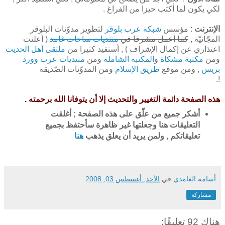
لكي يكون لما أكتب حيزا من الفراغ .
الإنترنت
: مؤسس
شبكة عرب بلوقر
لتطوير مدوّنات البلوقر
المجّانيّة ,
كما أعمل مشرفا في
منتديات ساحات غامد
( أعلنت
اعتذاري عن إكمال الإشراف ) , أستفيد كثيرا من
ملتقى أهل الحديث
ومن
مكتبة مشكاة
و
المكتبة الشاملة
ومن
منتديات عرب وورد
بريس
, ومن موقع
طريق الإسلام
ومن المدوّنات الصّديقة
!.
هذه الصفحة دائمة التغيير والتحديث إلا أن يتوفانا الله برحمته .
أشكر جميع من علّق على هذه الصفحة ; أغلقت
التعليقات هنا وجعلتها غير ظاهرة سأحتفظ بجميع
تعليقاتكم , ولمن يريد أن يعلق يذهب
هنا
أسامة الغامدي
في
الأحد, أغسطس 03, 2008
مشاركة
هناك 92 تعليقًا: