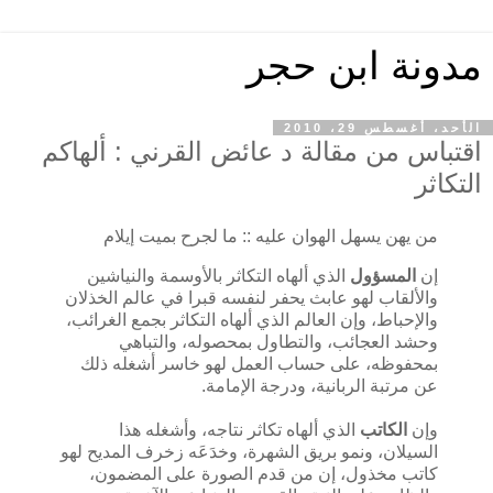
مدونة ابن حجر
الأحد، أغسطس 29، 2010
اقتباس من مقالة د عائض القرني : ألهاكم
التكاثر
من يهن يسهل الهوان عليه :: ما لجرح بميت إيلام
إن
المسؤول
الذي ألهاه التكاثر بالأوسمة والنياشين
والألقاب لهو عابث يحفر لنفسه قبرا في عالم الخذلان
والإحباط، وإن العالم الذي ألهاه التكاثر بجمع الغرائب،
وحشد العجائب، والتطاول بمحصوله، والتباهي
بمحفوظه، على حساب العمل لهو خاسر أشغله ذلك
عن مرتبة الربانية، ودرجة الإمامة.
وإن
الكاتب
الذي ألهاه تكاثر نتاجه، وأشغله هذا
السيلان، ونمو بريق الشهرة، وخدَعَه زخرف المديح لهو
كاتب مخذول، إن من قدم الصورة على المضمون،