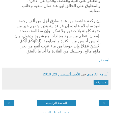
والظاهر على النية والقصد، والدنيا عن الآخرة،
والمخلوق على الخالق لهو عبد ضال سعيه وخائب
منقلبه.
إن ركعة خاشعة من عابد صادق أجل من ألف رجعة
لعبد ساه لاه عابث، إن قراءة آية بتدبر وتفهم خير من
ختمة كاملة بلا حضور ولا تفكر، وإن مطالعة صفحة
بإمعان أعظم من سرد مجلدات مع شرود وذهول، وإن
الحسن أحسن من الكثرة والمداومة: (لِيَبْلُوَكُمْ أَيُّكُمْ
أَحْسَنُ عَمَلا) وإن حوضا من ماء عذب أنفع من بحر
ماؤه مالح، وحسبك من القلادة ما أحاط بالعنق.
المصدر
أسامة الغامدي
في
الأحد, أغسطس 29, 2010
مشاركة
›
‹
الصفحة الرئيسية
عرض إصدار الويب