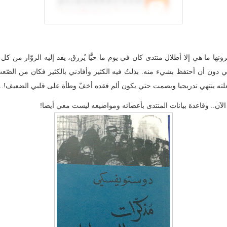
ترونها ما هي إلا أطلال منتدى كان في يوم ما حيًّا يُرزق، يفد إليه الزوّار من ك
ي دون أن أحتفظ بشيء منه. بذلتُ فيه الكثير وأفادني بالكثير فكان من الصّعب
جعلته ينتهي تدريجيا وبصمت حتي يكون ألم فقده أخفّ وطأة على قلبي الضعيف!..
الآن.. وقاعدة بيانات المنتدى بأعضائه ومواضيعه ليست معي أيضا!