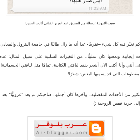
سبب التدوينة:
رسالة من الصديق عبد العزيز القباني أثارت الحنين!
تغيّر فيه كل شيء –تقريبًا- عدا أنه ما زال طالبًا في
جامعة البترول والمعادن
!
إيجابية وبعضها كان سلبيًّا.. من التغيرات السلبية على سبيل المثال: عدم ا
تى أنني وأنا أكتب الآن أشعر بفقد لياقتي الكتابية، تمامًا مثل لياقتي الجسمانية
مقطوعات التي قد يسميها البعض: شعرًا!
ثير من الأحداث المفصلية.. وآخرها كان أجملها: صاحبكم لم يعد "عزوبيًّا" بعد 
إلى حرية قفص الزوجية :)