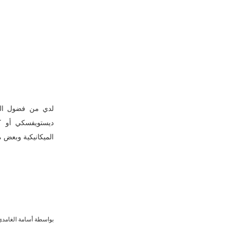
لدي من فضول الكل
ديستويفسكي أو كم
الميكانيكية وبعض
بواسطة
أسامة الغامدي