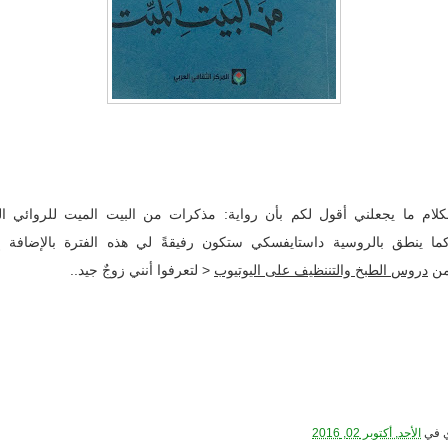
ام ما يجعلني أقول لكم بأن رواية: مذكرات من البيت الميت للروائي ال
ا ينطق بالروسية داستايفسكي ستكون رفيقةً لي هذه الفترة بالإضافة إ
 من
دروس الطبخ والتننظيف على اليوتيوب
< لتعرفوا أنني زوجٌ جيد..
في
الأحد, أكتوبر 02, 2016