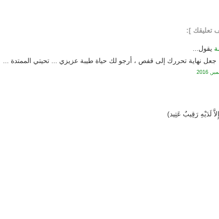
ة
يقول...
عل نهاية تحررك إلى قفص ، أرجو لك حياة طيبة عزيزي ... تحيتي الممتدة ...
اَّ لَدَيْهِ رَقِيبٌ عَتِيد)