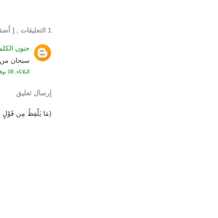
1 التعليقات , [ أضف تعليقك ]:
جنون الكلم
سبحان من ج
الثلاثاء, 08 نوفمبر, 2016
إرسال تعليق
(مَا يَلْفِظُ مِن قَوْلٍ إِل