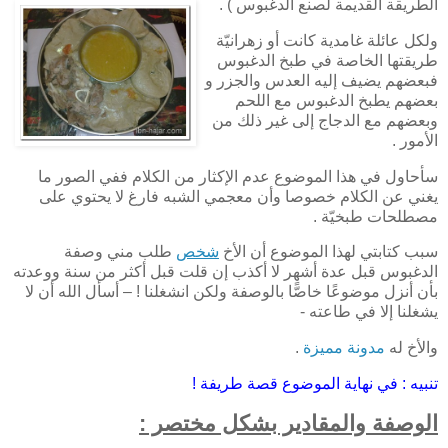
الطريقة القديمة لصنع الدغبوس ) .
ولكل عائلة غامدية كانت أو زهرانيّة
طريقتها الخاصة في طبخ الدغبوس
فبعضهم يضيف إليه العدس والجزر و
بعضهم يطبخ الدغبوس مع اللحم
وبعضهم مع الدجاج إلى غير ذلك من
الأمور .
سأحاول في هذا الموضوع عدم الإكثار من الكلام ففي الصور ما
يغني عن الكلام خصوصا وأن معجمي الشبه فارغ لا يحتوي على
مصطلحات طبخيّة .
سبب كتابتي لهذا الموضوع أن الأخ
شخص
طلب مني وصفة
الدغبوس قبل عدة أشهر لا أكذب إن قلت قبل أكثر من سنة ووعدته
بأن أنزل موضوعًا خاصًّا بالوصفة ولكن انشغلنا ! – أسأل الله أن لا
يشغلنا إلا في طاعته -
والأخ له
مدونة مميزة
.
تنبيه : في نهاية الموضوع قصة طريفة !
الوصفة والمقادير بشكل مختصر :