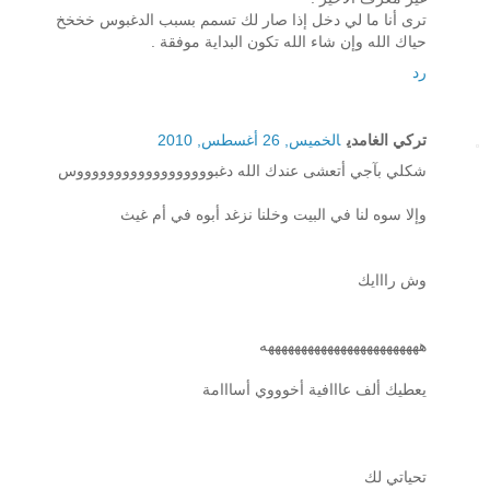
ترى أنا ما لي دخل إذا صار لك تسمم بسبب الدغبوس خخخخ
حياك الله وإن شاء الله تكون البداية موفقة .
رد
تركي الغامدي
الخميس, 26 أغسطس, 2010
شكلي بآجي أتعشى عندك الله دغبووووووووووووووووووس
وإلا سوه لنا في البيت وخلنا نزغد أبوه في أم غيث
وش رااايك
ههههههههههههههههههههههههه
يعطيك ألف عااافية أخوووي أسااامة
تحياتي لك