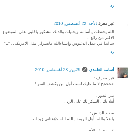
رد
غير معرف
الأحد, 22 أغسطس, 2010
الله يحفظك ياأسامه ويخليلك والدتك مشكور ياقلبي على الموضوع
الاكثر من رائع ..
ساابدا في عمل الدغبوس وإنشاءالله مايسرلي مثل الامريكى . *ــ^
رد
أسامة الغامدي
الاثنين, 23 أغسطس, 2010
غير معرف :
خخخخخ لا ما عليك لست أول من يكشف السر !
بدر البدور :
أهلا بك , الشكر لك على الرد .
سعيد الدنيش :
يا هلا والله بأهل الربقة , الله الله جوّعتاني زيد انت .
غير معرف الأخير :