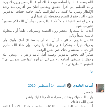
الله يسعد قلبك يا أسامه ويحفظ لك أم عبدالرحمن ويرزقك برها
والله العظيم إني أقرأ التعليق وبجانبي أثنان من أقاربي بعد وجبة
الإفطار وسرنا ما كتبته بل لطرافتك نكهة خاصة جعلت الدغبوس
شيء ألذ ، حقوق النسخ محفوظة لك فيما أرى
ولكن لم تعد الطبخة ملكاً لأم عبدالرحمن ، وأسأل الله لكم سحوراً
دغبوسياً شهياً
أعدك أننا سنحاول معشر رواد العصيد وسنريك ، طبعاً أول محاولة
فاشلة سلفاً ولكن
الفشل طريق الإتقان ، أسأل الله أن يحفظ لك أمك وأبيك وأن
يجزيك خيراً ، وشكراً على وفاءك يا وفي ..وإن شاء الله سأري
الوالدة ما صنعته والدتك حين يحين الوقت .
شكراً لك بحجم الدغبوس وطيبة أهل غامد وزهران ، وبيض الله
وجهك يا صديقي أسامه . { هل لي أن أنوه عنها في مدونتي أي "
الدغبس " بطريقتي} ..؟
رد
أسامة الغامدي
السبت, 14 أغسطس, 2010
شخص .
بارك الله فيك ووفقك , صراحة تأخرنا عليك واعذرنا .
تقبل الله دعاءك .
أمي تقول أن الدغبوس سابقًا كانوا يطبخونه دائمًا , لكن أما الآن